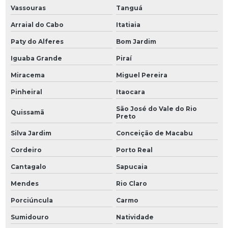
Vassouras
Tanguá
Arraial do Cabo
Itatiaia
Paty do Alferes
Bom Jardim
Iguaba Grande
Piraí
Miracema
Miguel Pereira
Pinheiral
Itaocara
São José do Vale do Rio
Quissamã
Preto
Silva Jardim
Conceição de Macabu
Cordeiro
Porto Real
Cantagalo
Sapucaia
Mendes
Rio Claro
Porciúncula
Carmo
Sumidouro
Natividade