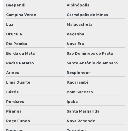
Baependi
Alpinópolis
Campina Verde
Carmópolis de Minas
Luz
Malacacheta
Urucuia
Peçanha
Rio Pomba
Nova Era
Borda da Mata
São Domingos do Prata
Padre Paraíso
Santo Antônio do Amparo
Arinos
Resplendor
Lima Duarte
Itacarambi
Cássia
Bom Sucesso
Perdizes
Ipaba
Piranga
Santa Margarida
Poço Fundo
Nova Resende
Raposos
Tocantins