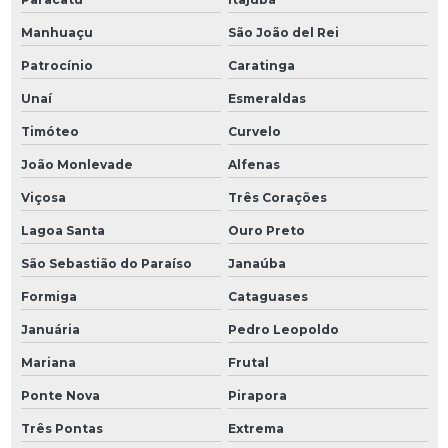
Manhuaçu
São João del Rei
Patrocínio
Caratinga
Unaí
Esmeraldas
Timóteo
Curvelo
João Monlevade
Alfenas
Viçosa
Três Corações
Lagoa Santa
Ouro Preto
São Sebastião do Paraíso
Janaúba
Formiga
Cataguases
Januária
Pedro Leopoldo
Mariana
Frutal
Ponte Nova
Pirapora
Três Pontas
Extrema