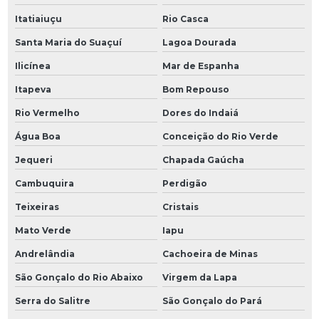
Itatiaiuçu
Rio Casca
Santa Maria do Suaçuí
Lagoa Dourada
Ilicínea
Mar de Espanha
Itapeva
Bom Repouso
Rio Vermelho
Dores do Indaiá
Água Boa
Conceição do Rio Verde
Jequeri
Chapada Gaúcha
Cambuquira
Perdigão
Teixeiras
Cristais
Mato Verde
Iapu
Andrelândia
Cachoeira de Minas
São Gonçalo do Rio Abaixo
Virgem da Lapa
Serra do Salitre
São Gonçalo do Pará