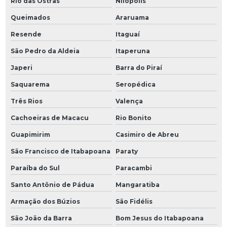
Rio das Ostras
Nilópolis
Queimados
Araruama
Resende
Itaguaí
São Pedro da Aldeia
Itaperuna
Japeri
Barra do Piraí
Saquarema
Seropédica
Três Rios
Valença
Cachoeiras de Macacu
Rio Bonito
Guapimirim
Casimiro de Abreu
São Francisco de Itabapoana
Paraty
Paraíba do Sul
Paracambi
Santo Antônio de Pádua
Mangaratiba
Armação dos Búzios
São Fidélis
São João da Barra
Bom Jesus do Itabapoana