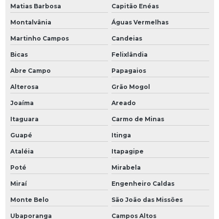
Matias Barbosa
Capitão Enéas
Montalvânia
Águas Vermelhas
Martinho Campos
Candeias
Bicas
Felixlândia
Abre Campo
Papagaios
Alterosa
Grão Mogol
Joaíma
Areado
Itaguara
Carmo de Minas
Guapé
Itinga
Ataléia
Itapagipe
Poté
Mirabela
Miraí
Engenheiro Caldas
Monte Belo
São João das Missões
Ubaporanga
Campos Altos