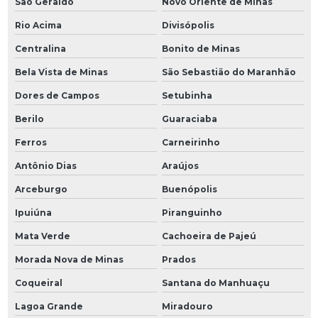
São Geraldo
Novo Oriente de Minas
Rio Acima
Divisópolis
Centralina
Bonito de Minas
Bela Vista de Minas
São Sebastião do Maranhão
Dores de Campos
Setubinha
Berilo
Guaraciaba
Ferros
Carneirinho
Antônio Dias
Araújos
Arceburgo
Buenópolis
Ipuiúna
Piranguinho
Mata Verde
Cachoeira de Pajeú
Morada Nova de Minas
Prados
Coqueiral
Santana do Manhuaçu
Lagoa Grande
Miradouro