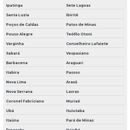
Ipatinga
Sete Lagoas
Santa Luzia
Ibirité
Poços de Caldas
Patos de Minas
Pouso Alegre
Teófilo Otoni
Varginha
Conselheiro Lafaiete
Sabará
Vespasiano
Barbacena
Araguari
Itabira
Passos
Nova Lima
Araxá
Nova Serrana
Lavras
Coronel Fabriciano
Muriaé
Ubá
Ituiutaba
Itaúna
Pará de Minas
Paracatu
Itajubá