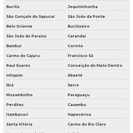
Buritis
Jequitinhonha
São Gonçalo do Sapucaí
São João da Ponte
Belo Oriente
Buritizeiro
São João do Paraíso
Carandaí
Bambuí
Corinto
Carmo do Cajuru
Francisco Sá
Raul Soares
Conceição do Mato Dentro
Inhapim
Abaeté
Ibiá
Serro
Muzambinho
Paraguaçu
Perdões
Caxambu
Itambacuri
Itapecerica
Santa Vitória
Carmo do Rio Claro