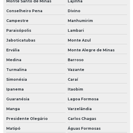
Monte Santo de Minas
Lajinha
Conselheiro Pena
Divino
Campestre
Manhumirim
Paraisópolis
Lambari
Jaboticatubas
Monte Azul
Ervália
Monte Alegre de Minas
Medina
Barroso
Turmalina
Vazante
Simonésia
Caraí
Ipanema
Itaobim
Guaranésia
Lagoa Formosa
Manga
Varzelândia
Presidente Olegário
Carlos Chagas
Matipó
Águas Formosas