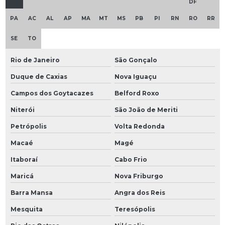
DF
PA
AC
AL
AP
MA
MT
MS
PB
PI
RN
RO
RR
SE
TO
Rio de Janeiro
São Gonçalo
Duque de Caxias
Nova Iguaçu
Campos dos Goytacazes
Belford Roxo
Niterói
São João de Meriti
Petrópolis
Volta Redonda
Macaé
Magé
Itaboraí
Cabo Frio
Maricá
Nova Friburgo
Barra Mansa
Angra dos Reis
Mesquita
Teresópolis