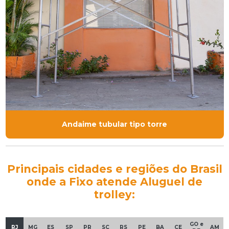
Andaime tubular tipo torre
Principais cidades e regiões do Brasil
onde a Fixo atende Aluguel de
trolley:
GO e
RJ
MG
ES
SP
PR
SC
RS
PE
BA
CE
AM