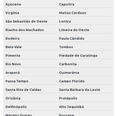
Açucena
Caputira
Virgínia
Matias Cardoso
São Sebastião do Oeste
Lontra
Riacho dos Machados
Limeira do Oeste
Rodeiro
Paula Cândido
Belo Vale
Tombos
Pimenta
Piedade de Caratinga
Rio Novo
Carbonita
Araporã
Guimarânia
Passa Tempo
Campo Florido
Santa Rita de Caldas
Santa Bárbara do Leste
Orizânia
Pratápolis
Delfinópolis
Alto Jequitibá
Martins Soares
Pocrane