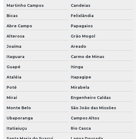
Martinho Campos
Candeias
Bicas
Felixlândia
Abre Campo
Papagaios
Alterosa
Grão Mogol
Joaíma
Areado
Itaguara
Carmo de Minas
Guapé
Itinga
Ataléia
Itapagipe
Poté
Mirabela
Miraí
Engenheiro Caldas
Monte Belo
São João das Missões
Ubaporanga
Campos Altos
Itatiaiuçu
Rio Casca
Santa Maria do Suaçuí
Lagoa Dourada