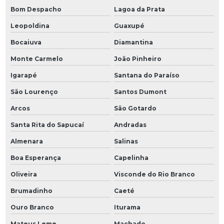
Bom Despacho
Lagoa da Prata
Leopoldina
Guaxupé
Bocaiuva
Diamantina
Monte Carmelo
João Pinheiro
Igarapé
Santana do Paraíso
São Lourenço
Santos Dumont
Arcos
São Gotardo
Santa Rita do Sapucaí
Andradas
Almenara
Salinas
Boa Esperança
Capelinha
Oliveira
Visconde do Rio Branco
Brumadinho
Caeté
Ouro Branco
Iturama
Mateus Leme
Machado