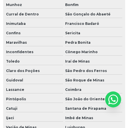
Munhoz
Bonfim
Curral de Dentro
São Gonçalo do Abaeté
Inimutaba
Francisco Badaró
Confins
Sericita
Maravilhas
Pedra Bonita
Inconfidentes
Cônego Marinho
Toledo
Iraí de Minas
Claro dos Poções
São Pedro dos Ferros
Guidoval
São Roque de Minas
Lassance
Coimbra
Pintópolis
São João do Oriente
Catuji
Santana de Pirapama
Ijaci
Imbé de Minas
Varjão de Minas
Luisburgo