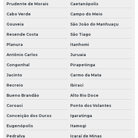
Prudente de Morais
Caetanópolis
Cabo Verde
Campo do Meio
Gouveia
São João do Manhuaçu
Resende Costa
São Tiago
Planura
Itanhomi
Antônio Carlos
Juruaia
Congonhal
Pirapetinga
Jacinto
Carmo da Mata
Recreio
Ibiraci
Bueno Brandão
Alto Rio Doce
Coroaci
Ponto dos Volantes
Conceição dos Ouros
Igaratinga
Eugenópolis
Itamogi
Pedralva
Icaraí de Minas