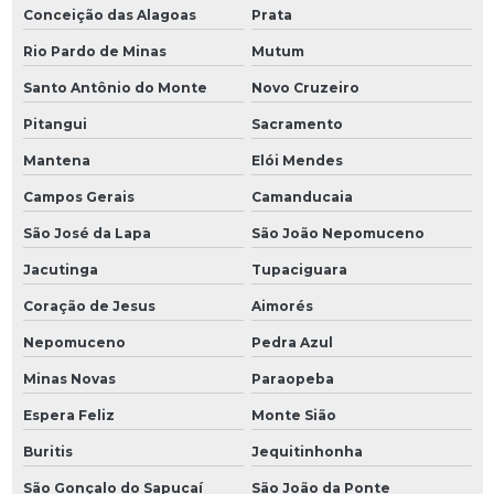
Conceição das Alagoas
Prata
Rio Pardo de Minas
Mutum
Santo Antônio do Monte
Novo Cruzeiro
Pitangui
Sacramento
Mantena
Elói Mendes
Campos Gerais
Camanducaia
São José da Lapa
São João Nepomuceno
Jacutinga
Tupaciguara
Coração de Jesus
Aimorés
Nepomuceno
Pedra Azul
Minas Novas
Paraopeba
Espera Feliz
Monte Sião
Buritis
Jequitinhonha
São Gonçalo do Sapucaí
São João da Ponte