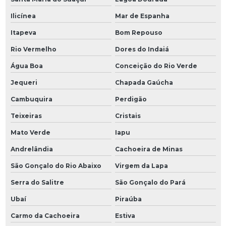
Ilicínea
Mar de Espanha
Itapeva
Bom Repouso
Rio Vermelho
Dores do Indaiá
Água Boa
Conceição do Rio Verde
Jequeri
Chapada Gaúcha
Cambuquira
Perdigão
Teixeiras
Cristais
Mato Verde
Iapu
Andrelândia
Cachoeira de Minas
São Gonçalo do Rio Abaixo
Virgem da Lapa
Serra do Salitre
São Gonçalo do Pará
Ubaí
Piraúba
Carmo da Cachoeira
Estiva