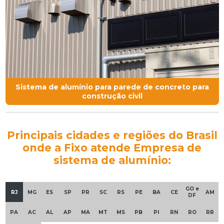
Sistema de alumínio para parede de concreto para
construção civil
Principais cidades e regiões do Brasil
onde a Fixo atende Empresa de
sistema de alumínio:
GO e
RJ
MG
ES
SP
PR
SC
RS
PE
BA
CE
AM
DF
PA
AC
AL
AP
MA
MT
MS
PB
PI
RN
RO
RR