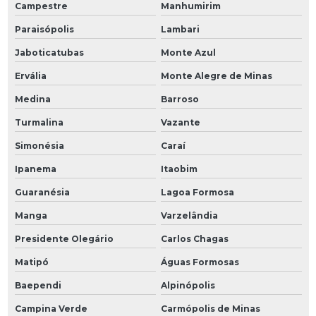
Campestre
Manhumirim
Paraisópolis
Lambari
Jaboticatubas
Monte Azul
Ervália
Monte Alegre de Minas
Medina
Barroso
Turmalina
Vazante
Simonésia
Caraí
Ipanema
Itaobim
Guaranésia
Lagoa Formosa
Manga
Varzelândia
Presidente Olegário
Carlos Chagas
Matipó
Águas Formosas
Baependi
Alpinópolis
Campina Verde
Carmópolis de Minas