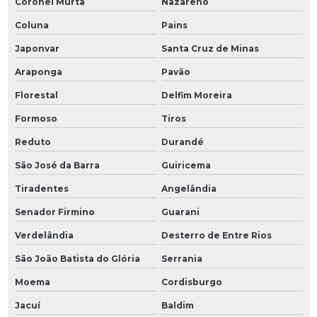
Coronel Murta
Nazareno
Coluna
Pains
Japonvar
Santa Cruz de Minas
Araponga
Pavão
Florestal
Delfim Moreira
Formoso
Tiros
Reduto
Durandé
São José da Barra
Guiricema
Tiradentes
Angelândia
Senador Firmino
Guarani
Verdelândia
Desterro de Entre Rios
São João Batista do Glória
Serrania
Moema
Cordisburgo
Jacuí
Baldim