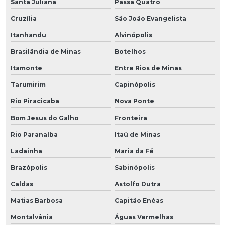
Santa Juliana
Passa Quatro
Cruzília
São João Evangelista
Itanhandu
Alvinópolis
Brasilândia de Minas
Botelhos
Itamonte
Entre Rios de Minas
Tarumirim
Capinópolis
Rio Piracicaba
Nova Ponte
Bom Jesus do Galho
Fronteira
Rio Paranaíba
Itaú de Minas
Ladainha
Maria da Fé
Brazópolis
Sabinópolis
Caldas
Astolfo Dutra
Matias Barbosa
Capitão Enéas
Montalvânia
Águas Vermelhas