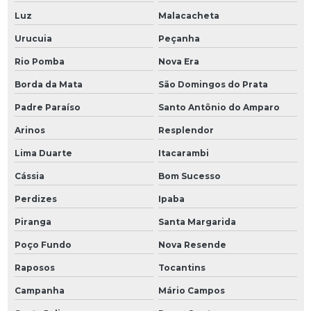
Luz
Malacacheta
Urucuia
Peçanha
Rio Pomba
Nova Era
Borda da Mata
São Domingos do Prata
Padre Paraíso
Santo Antônio do Amparo
Arinos
Resplendor
Lima Duarte
Itacarambi
Cássia
Bom Sucesso
Perdizes
Ipaba
Piranga
Santa Margarida
Poço Fundo
Nova Resende
Raposos
Tocantins
Campanha
Mário Campos