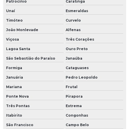
Patrocínio
Caratinga
Unaí
Esmeraldas
Timóteo
Curvelo
João Monlevade
Alfenas
Viçosa
Três Corações
Lagoa Santa
Ouro Preto
São Sebastião do Paraíso
Janaúba
Formiga
Cataguases
Januária
Pedro Leopoldo
Mariana
Frutal
Ponte Nova
Pirapora
Três Pontas
Extrema
Itabirito
Congonhas
São Francisco
Campo Belo