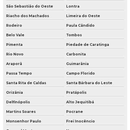
São Sebastião do Oeste
Lontra
Riacho dos Machados
Limeira do Oeste
Rodeiro
Paula Cândido
Belo Vale
Tombos
Pimenta
Piedade de Caratinga
Rio Novo
Carbonita
Araporã
Guimarânia
Passa Tempo
Campo Florido
Santa Rita de Caldas
Santa Bárbara do Leste
Orizânia
Pratápolis
Delfinópolis
Alto Jequitibá
Martins Soares
Pocrane
Monsenhor Paulo
Frei Inocêncio