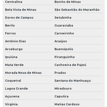
Centralina
Bonito de Minas
Bela Vista de Minas
São Sebastião do Maranhão
Dores de Campos
Setubinha
Berilo
Guaraciaba
Ferros
Carneirinho
Antônio Dias
Araújos
Arceburgo
Buenópolis
Ipuiúna
Piranguinho
Mata Verde
Cachoeira de Pajeú
Morada Nova de Minas
Prados
Coqueiral
Santana do Manhuaçu
Lagoa Grande
Miradouro
Açucena
Caputira
Virgínia
Matias Cardoso