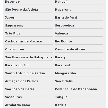
Resende
Itaguaí
São Pedro da Aldeia
Itaperuna
Japeri
Barra do Piraí
Saquarema
Seropédica
Três Rios
Valença
Cachoeiras de Macacu
Rio Bonito
Guapimirim
Casimiro de Abreu
São Francisco de Itabapoana
Paraty
Paraíba do Sul
Paracambi
Santo Antônio de Pádua
Mangaratiba
Armação dos Búzios
São Fidélis
São João da Barra
Bom Jesus do Itabapoana
Vassouras
Tanguá
Arraial do Cabo
Itatiaia