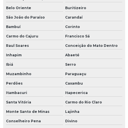
Belo Oriente
Buritizeiro
São João do Paraíso
Carandaí
Bambuí
Corinto
Carmo do Cajuru
Francisco Sá
Raul Soares
Conceição do Mato Dentro
Inhapim
Abaeté
Ibiá
Serro
Muzambinho
Paraguaçu
Perdões
Caxambu
Itambacuri
Itapecerica
Santa Vitória
Carmo do Rio Claro
Monte Santo de Minas
Lajinha
Conselheiro Pena
Divino