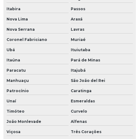
Itabira
Passos
Nova Lima
Araxá
Nova Serrana
Lavras
Coronel Fabriciano
Muriaé
Ubá
Ituiutaba
Itaúna
Pará de Minas
Paracatu
Itajubá
Manhuaçu
São João del Rei
Patrocínio
Caratinga
Unaí
Esmeraldas
Timóteo
Curvelo
João Monlevade
Alfenas
Viçosa
Três Corações