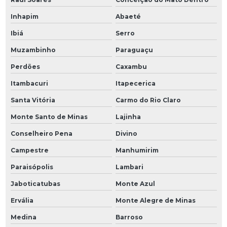
Inhapim
Abaeté
Ibiá
Serro
Muzambinho
Paraguaçu
Perdões
Caxambu
Itambacuri
Itapecerica
Santa Vitória
Carmo do Rio Claro
Monte Santo de Minas
Lajinha
Conselheiro Pena
Divino
Campestre
Manhumirim
Paraisópolis
Lambari
Jaboticatubas
Monte Azul
Ervália
Monte Alegre de Minas
Medina
Barroso