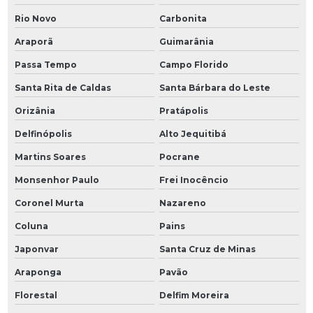
Rio Novo
Carbonita
Araporã
Guimarânia
Passa Tempo
Campo Florido
Santa Rita de Caldas
Santa Bárbara do Leste
Orizânia
Pratápolis
Delfinópolis
Alto Jequitibá
Martins Soares
Pocrane
Monsenhor Paulo
Frei Inocêncio
Coronel Murta
Nazareno
Coluna
Pains
Japonvar
Santa Cruz de Minas
Araponga
Pavão
Florestal
Delfim Moreira