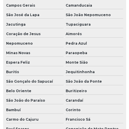
Campos Gerais
Camanducaia
São José da Lapa
São João Nepomuceno
Jacutinga
Tupaciguara
Coração de Jesus
Aimorés
Nepomuceno
Pedra Azul
Minas Novas
Paraopeba
Espera Feliz
Monte Sião
Buritis
Jequitinhonha
São Gonçalo do Sapucaí
São João da Ponte
Belo Oriente
Buritizeiro
São João do Paraíso
Carandaí
Bambuí
Corinto
Carmo do Cajuru
Francisco Sá
Raul Soares
Conceição do Mato Dentro