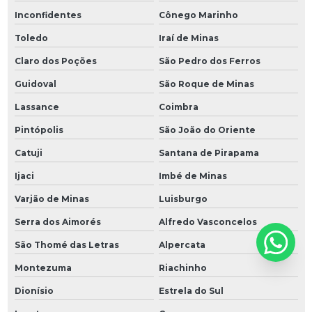
Inconfidentes
Cônego Marinho
Toledo
Iraí de Minas
Claro dos Poções
São Pedro dos Ferros
Guidoval
São Roque de Minas
Lassance
Coimbra
Pintópolis
São João do Oriente
Catuji
Santana de Pirapama
Ijaci
Imbé de Minas
Varjão de Minas
Luisburgo
Serra dos Aimorés
Alfredo Vasconcelos
São Thomé das Letras
Alpercata
Montezuma
Riachinho
Dionísio
Estrela do Sul