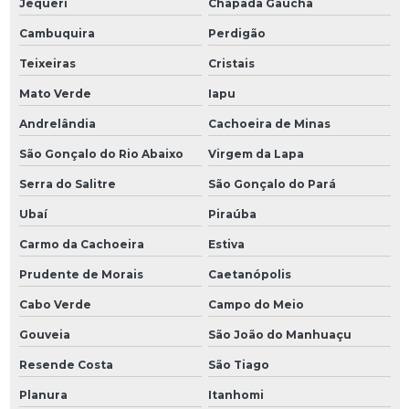
Jequeri
Chapada Gaúcha
Cambuquira
Perdigão
Teixeiras
Cristais
Mato Verde
Iapu
Andrelândia
Cachoeira de Minas
São Gonçalo do Rio Abaixo
Virgem da Lapa
Serra do Salitre
São Gonçalo do Pará
Ubaí
Piraúba
Carmo da Cachoeira
Estiva
Prudente de Morais
Caetanópolis
Cabo Verde
Campo do Meio
Gouveia
São João do Manhuaçu
Resende Costa
São Tiago
Planura
Itanhomi