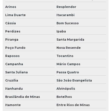
Arinos
Resplendor
Lima Duarte
Itacarambi
Cássia
Bom Sucesso
Perdizes
Ipaba
Piranga
Santa Margarida
Poço Fundo
Nova Resende
Raposos
Tocantins
Campanha
Mário Campos
Santa Juliana
Passa Quatro
Cruzília
São João Evangelista
Itanhandu
Alvinópolis
Brasilândia de Minas
Botelhos
Itamonte
Entre Rios de Minas