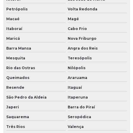
Petrópolis
Volta Redonda
Macaé
Magé
Itaboraí
Cabo Frio
Maricá
Nova Friburgo
Barra Mansa
Angra dos Reis
Mesquita
Teresópolis
Rio das Ostras
Nilópolis
Queimados
Araruama
Resende
Itaguaí
São Pedro da Aldeia
Itaperuna
Japeri
Barra do Piraí
Saquarema
Seropédica
Três Rios
Valença