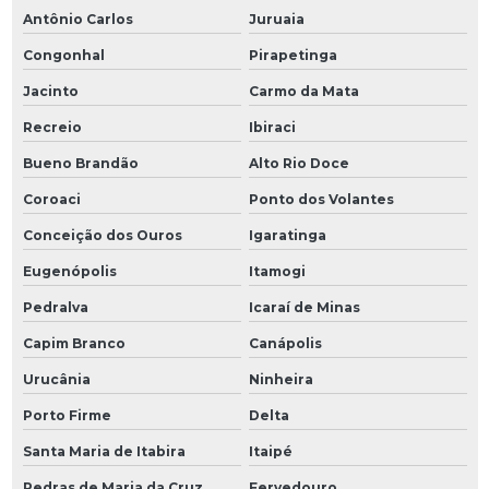
Antônio Carlos
Juruaia
Congonhal
Pirapetinga
Jacinto
Carmo da Mata
Recreio
Ibiraci
Bueno Brandão
Alto Rio Doce
Coroaci
Ponto dos Volantes
Conceição dos Ouros
Igaratinga
Eugenópolis
Itamogi
Pedralva
Icaraí de Minas
Capim Branco
Canápolis
Urucânia
Ninheira
Porto Firme
Delta
Santa Maria de Itabira
Itaipé
Pedras de Maria da Cruz
Fervedouro