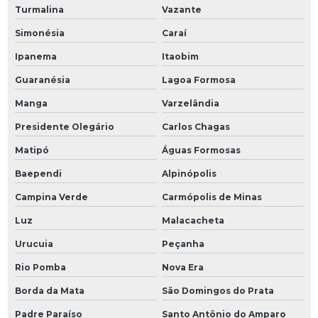
Turmalina
Vazante
Simonésia
Caraí
Ipanema
Itaobim
Guaranésia
Lagoa Formosa
Manga
Varzelândia
Presidente Olegário
Carlos Chagas
Matipó
Águas Formosas
Baependi
Alpinópolis
Campina Verde
Carmópolis de Minas
Luz
Malacacheta
Urucuia
Peçanha
Rio Pomba
Nova Era
Borda da Mata
São Domingos do Prata
Padre Paraíso
Santo Antônio do Amparo