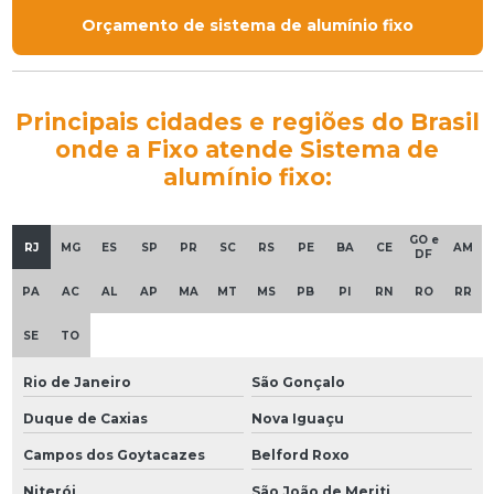
Orçamento de sistema de alumínio fixo
Principais cidades e regiões do Brasil
onde a Fixo atende Sistema de
alumínio fixo:
GO e
RJ
MG
ES
SP
PR
SC
RS
PE
BA
CE
AM
DF
PA
AC
AL
AP
MA
MT
MS
PB
PI
RN
RO
RR
SE
TO
Rio de Janeiro
São Gonçalo
Duque de Caxias
Nova Iguaçu
Campos dos Goytacazes
Belford Roxo
Niterói
São João de Meriti