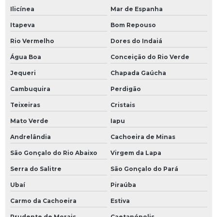
Ilicínea
Mar de Espanha
Itapeva
Bom Repouso
Rio Vermelho
Dores do Indaiá
Água Boa
Conceição do Rio Verde
Jequeri
Chapada Gaúcha
Cambuquira
Perdigão
Teixeiras
Cristais
Mato Verde
Iapu
Andrelândia
Cachoeira de Minas
São Gonçalo do Rio Abaixo
Virgem da Lapa
Serra do Salitre
São Gonçalo do Pará
Ubaí
Piraúba
Carmo da Cachoeira
Estiva
Prudente de Morais
Caetanópolis