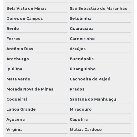
Bela Vista de Minas
São Sebastião do Maranhão
Dores de Campos
Setubinha
Berilo
Guaraciaba
Ferros
Carneirinho
Antônio Dias
Araújos
Arceburgo
Buenópolis
Ipuiúna
Piranguinho
Mata Verde
Cachoeira de Pajeú
Morada Nova de Minas
Prados
Coqueiral
Santana do Manhuaçu
Lagoa Grande
Miradouro
Açucena
Caputira
Virgínia
Matias Cardoso