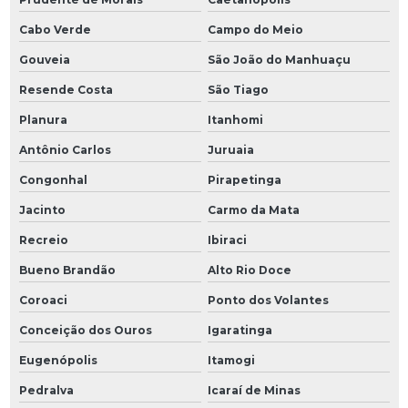
Cabo Verde
Campo do Meio
Gouveia
São João do Manhuaçu
Resende Costa
São Tiago
Planura
Itanhomi
Antônio Carlos
Juruaia
Congonhal
Pirapetinga
Jacinto
Carmo da Mata
Recreio
Ibiraci
Bueno Brandão
Alto Rio Doce
Coroaci
Ponto dos Volantes
Conceição dos Ouros
Igaratinga
Eugenópolis
Itamogi
Pedralva
Icaraí de Minas