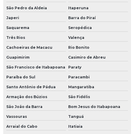
São Pedro da Aldeia
Itaperuna
Japeri
Barra do Piraí
Saquarema
Seropédica
Três Rios
Valença
Cachoeiras de Macacu
Rio Bonito
Guapimirim
Casimiro de Abreu
São Francisco de Itabapoana
Paraty
Paraíba do Sul
Paracambi
Santo Antônio de Pádua
Mangaratiba
Armação dos Búzios
São Fidélis
São João da Barra
Bom Jesus do Itabapoana
Vassouras
Tanguá
Arraial do Cabo
Itatiaia