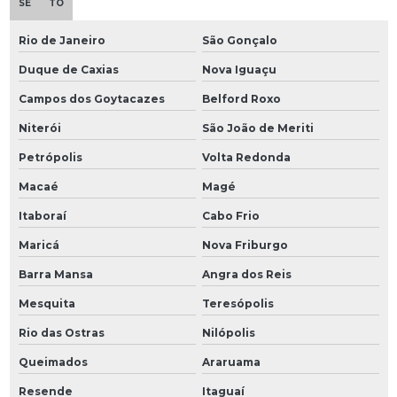
SE
TO
Rio de Janeiro
São Gonçalo
Duque de Caxias
Nova Iguaçu
Campos dos Goytacazes
Belford Roxo
Niterói
São João de Meriti
Petrópolis
Volta Redonda
Macaé
Magé
Itaboraí
Cabo Frio
Maricá
Nova Friburgo
Barra Mansa
Angra dos Reis
Mesquita
Teresópolis
Rio das Ostras
Nilópolis
Queimados
Araruama
Resende
Itaguaí