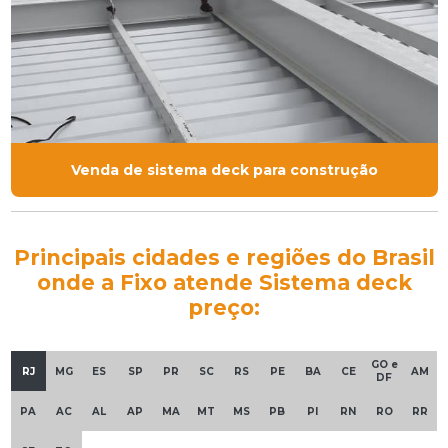
Venda de sistema deck para construção
Principais cidades e regiões do Brasil
onde a Fixo atende Sistema deck
preço:
GO e
RJ
MG
ES
SP
PR
SC
RS
PE
BA
CE
AM
DF
PA
AC
AL
AP
MA
MT
MS
PB
PI
RN
RO
RR