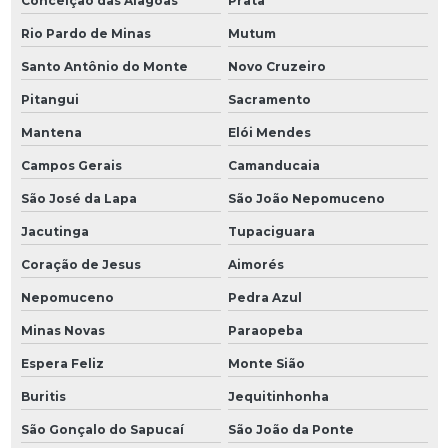
Conceição das Alagoas
Prata
Rio Pardo de Minas
Mutum
Santo Antônio do Monte
Novo Cruzeiro
Pitangui
Sacramento
Mantena
Elói Mendes
Campos Gerais
Camanducaia
São José da Lapa
São João Nepomuceno
Jacutinga
Tupaciguara
Coração de Jesus
Aimorés
Nepomuceno
Pedra Azul
Minas Novas
Paraopeba
Espera Feliz
Monte Sião
Buritis
Jequitinhonha
São Gonçalo do Sapucaí
São João da Ponte