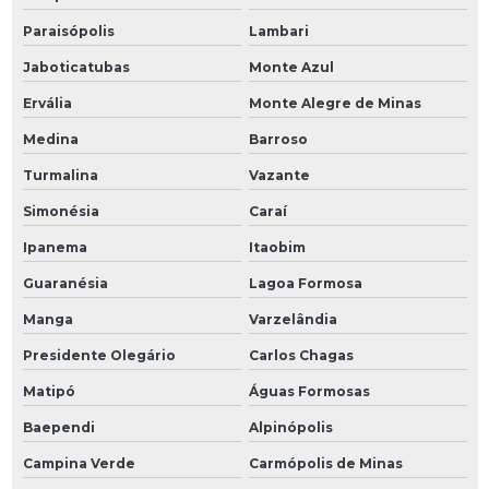
Paraisópolis
Lambari
Jaboticatubas
Monte Azul
Ervália
Monte Alegre de Minas
Medina
Barroso
Turmalina
Vazante
Simonésia
Caraí
Ipanema
Itaobim
Guaranésia
Lagoa Formosa
Manga
Varzelândia
Presidente Olegário
Carlos Chagas
Matipó
Águas Formosas
Baependi
Alpinópolis
Campina Verde
Carmópolis de Minas