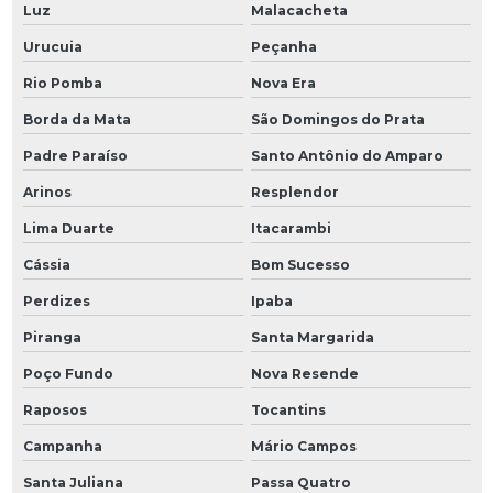
Luz
Malacacheta
Urucuia
Peçanha
Rio Pomba
Nova Era
Borda da Mata
São Domingos do Prata
Padre Paraíso
Santo Antônio do Amparo
Arinos
Resplendor
Lima Duarte
Itacarambi
Cássia
Bom Sucesso
Perdizes
Ipaba
Piranga
Santa Margarida
Poço Fundo
Nova Resende
Raposos
Tocantins
Campanha
Mário Campos
Santa Juliana
Passa Quatro