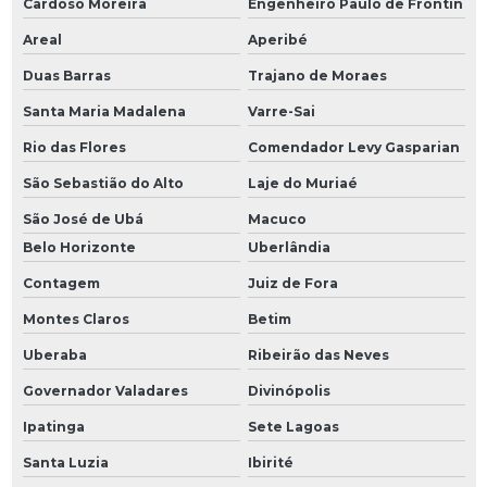
Cardoso Moreira
Engenheiro Paulo de Frontin
Areal
Aperibé
Duas Barras
Trajano de Moraes
Santa Maria Madalena
Varre-Sai
Rio das Flores
Comendador Levy Gasparian
São Sebastião do Alto
Laje do Muriaé
São José de Ubá
Macuco
Belo Horizonte
Uberlândia
Contagem
Juiz de Fora
Montes Claros
Betim
Uberaba
Ribeirão das Neves
Governador Valadares
Divinópolis
Ipatinga
Sete Lagoas
Santa Luzia
Ibirité