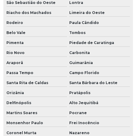
São Sebastião do Oeste
Lontra
Riacho dos Machados
Limeira do Oeste
Rodeiro
Paula Cândido
Belo Vale
Tombos
Pimenta
Piedade de Caratinga
Rio Novo
Carbonita
Araporã
Guimarânia
Passa Tempo
Campo Florido
Santa Rita de Caldas
Santa Bárbara do Leste
Orizânia
Pratápolis
Delfinópolis
Alto Jequitibá
Martins Soares
Pocrane
Monsenhor Paulo
Frei Inocêncio
Coronel Murta
Nazareno