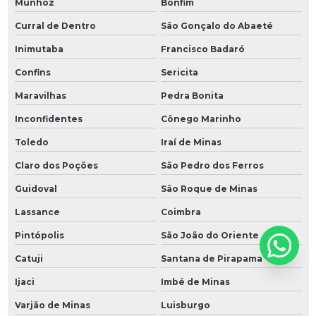
Munhoz
Bonfim
Curral de Dentro
São Gonçalo do Abaeté
Inimutaba
Francisco Badaró
Confins
Sericita
Maravilhas
Pedra Bonita
Inconfidentes
Cônego Marinho
Toledo
Iraí de Minas
Claro dos Poções
São Pedro dos Ferros
Guidoval
São Roque de Minas
Lassance
Coimbra
Pintópolis
São João do Oriente
Catuji
Santana de Pirapama
Ijaci
Imbé de Minas
Varjão de Minas
Luisburgo