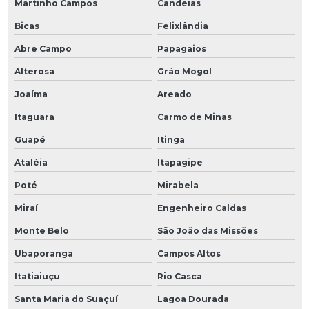
Martinho Campos
Candeias
Bicas
Felixlândia
Abre Campo
Papagaios
Alterosa
Grão Mogol
Joaíma
Areado
Itaguara
Carmo de Minas
Guapé
Itinga
Ataléia
Itapagipe
Poté
Mirabela
Miraí
Engenheiro Caldas
Monte Belo
São João das Missões
Ubaporanga
Campos Altos
Itatiaiuçu
Rio Casca
Santa Maria do Suaçuí
Lagoa Dourada