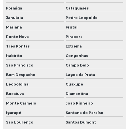
Formiga
Cataguases
Januária
Pedro Leopoldo
Mariana
Frutal
Ponte Nova
Pirapora
Três Pontas
Extrema
Itabirito
Congonhas
São Francisco
Campo Belo
Bom Despacho
Lagoa da Prata
Leopoldina
Guaxupé
Bocaiuva
Diamantina
Monte Carmelo
João Pinheiro
Igarapé
Santana do Paraíso
São Lourenço
Santos Dumont