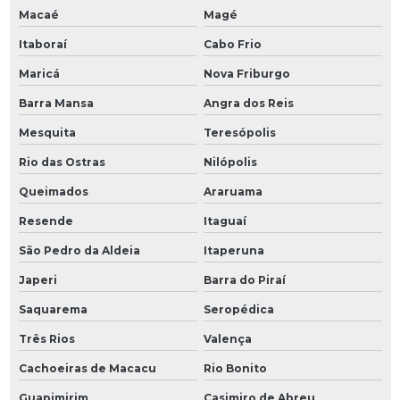
Macaé
Magé
Itaboraí
Cabo Frio
Maricá
Nova Friburgo
Barra Mansa
Angra dos Reis
Mesquita
Teresópolis
Rio das Ostras
Nilópolis
Queimados
Araruama
Resende
Itaguaí
São Pedro da Aldeia
Itaperuna
Japeri
Barra do Piraí
Saquarema
Seropédica
Três Rios
Valença
Cachoeiras de Macacu
Rio Bonito
Guapimirim
Casimiro de Abreu