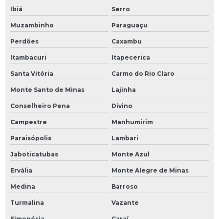
Ibiá
Serro
Muzambinho
Paraguaçu
Perdões
Caxambu
Itambacuri
Itapecerica
Santa Vitória
Carmo do Rio Claro
Monte Santo de Minas
Lajinha
Conselheiro Pena
Divino
Campestre
Manhumirim
Paraisópolis
Lambari
Jaboticatubas
Monte Azul
Ervália
Monte Alegre de Minas
Medina
Barroso
Turmalina
Vazante
Simonésia
Caraí