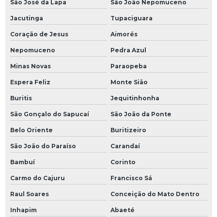
São José da Lapa
São João Nepomuceno
Jacutinga
Tupaciguara
Coração de Jesus
Aimorés
Nepomuceno
Pedra Azul
Minas Novas
Paraopeba
Espera Feliz
Monte Sião
Buritis
Jequitinhonha
São Gonçalo do Sapucaí
São João da Ponte
Belo Oriente
Buritizeiro
São João do Paraíso
Carandaí
Bambuí
Corinto
Carmo do Cajuru
Francisco Sá
Raul Soares
Conceição do Mato Dentro
Inhapim
Abaeté