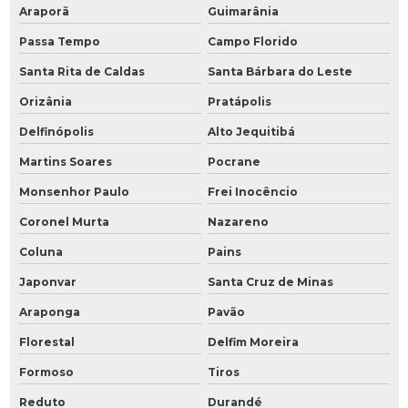
Araporã
Guimarânia
Passa Tempo
Campo Florido
Santa Rita de Caldas
Santa Bárbara do Leste
Orizânia
Pratápolis
Delfinópolis
Alto Jequitibá
Martins Soares
Pocrane
Monsenhor Paulo
Frei Inocêncio
Coronel Murta
Nazareno
Coluna
Pains
Japonvar
Santa Cruz de Minas
Araponga
Pavão
Florestal
Delfim Moreira
Formoso
Tiros
Reduto
Durandé