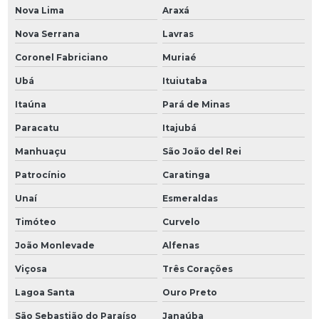
Nova Lima
Araxá
Nova Serrana
Lavras
Coronel Fabriciano
Muriaé
Ubá
Ituiutaba
Itaúna
Pará de Minas
Paracatu
Itajubá
Manhuaçu
São João del Rei
Patrocínio
Caratinga
Unaí
Esmeraldas
Timóteo
Curvelo
João Monlevade
Alfenas
Viçosa
Três Corações
Lagoa Santa
Ouro Preto
São Sebastião do Paraíso
Janaúba