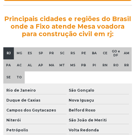
Principais cidades e regiões do Brasil
onde a Fixo atende Mesa voadora
para construção civil em rj:
GO e
RJ
MG
ES
SP
PR
SC
RS
PE
BA
CE
AM
DF
PA
AC
AL
AP
MA
MT
MS
PB
PI
RN
RO
RR
SE
TO
Rio de Janeiro
São Gonçalo
Duque de Caxias
Nova Iguaçu
Campos dos Goytacazes
Belford Roxo
Niterói
São João de Meriti
Petrópolis
Volta Redonda