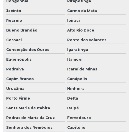
Congonhal
Pirapetinga
Jacinto
Carmo da Mata
Recreio
Ibiraci
Bueno Brandão
Alto Rio Doce
Coroaci
Ponto dos Volantes
Conceição dos Ouros
Igaratinga
Eugenópolis
Itamogi
Pedralva
Icaraí de Minas
Capim Branco
Canápolis
Urucânia
Ninheira
Porto Firme
Delta
Santa Maria de Itabira
Itaipé
Pedras de Maria da Cruz
Fervedouro
Senhora dos Remédios
Capitólio