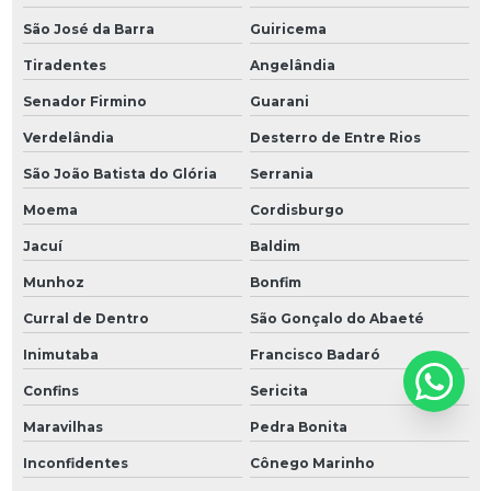
São José da Barra
Guiricema
Tiradentes
Angelândia
Senador Firmino
Guarani
Verdelândia
Desterro de Entre Rios
São João Batista do Glória
Serrania
Moema
Cordisburgo
Jacuí
Baldim
Munhoz
Bonfim
Curral de Dentro
São Gonçalo do Abaeté
Inimutaba
Francisco Badaró
Confins
Sericita
Maravilhas
Pedra Bonita
Inconfidentes
Cônego Marinho