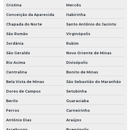
Cristina
Mercês
Conceição da Aparecida
Itabirinha
Chapada do Norte
Santo Antônio do Jacinto
São Romão
Virginópolis
Jordânia
Rubim
São Geraldo
Novo Oriente de Minas
Rio Acima
Divisópolis
Centralina
Bonito de Minas
Bela Vista de Minas
São Sebastião do Maranhão
Dores de Campos
Setubinha
Berilo
Guaraciaba
Ferros
Carneirinho
Antônio Dias
Araújos
Arceburgo
Buenópolis