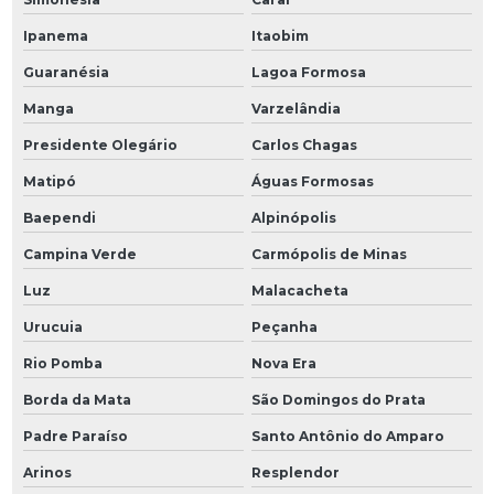
Ipanema
Itaobim
Guaranésia
Lagoa Formosa
Manga
Varzelândia
Presidente Olegário
Carlos Chagas
Matipó
Águas Formosas
Baependi
Alpinópolis
Campina Verde
Carmópolis de Minas
Luz
Malacacheta
Urucuia
Peçanha
Rio Pomba
Nova Era
Borda da Mata
São Domingos do Prata
Padre Paraíso
Santo Antônio do Amparo
Arinos
Resplendor