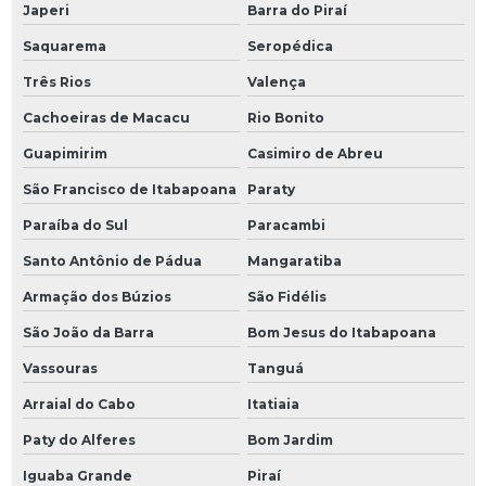
Japeri
Barra do Piraí
Saquarema
Seropédica
Três Rios
Valença
Cachoeiras de Macacu
Rio Bonito
Guapimirim
Casimiro de Abreu
São Francisco de Itabapoana
Paraty
Paraíba do Sul
Paracambi
Santo Antônio de Pádua
Mangaratiba
Armação dos Búzios
São Fidélis
São João da Barra
Bom Jesus do Itabapoana
Vassouras
Tanguá
Arraial do Cabo
Itatiaia
Paty do Alferes
Bom Jardim
Iguaba Grande
Piraí