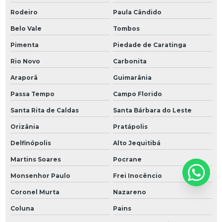
Rodeiro
Paula Cândido
Belo Vale
Tombos
Pimenta
Piedade de Caratinga
Rio Novo
Carbonita
Araporã
Guimarânia
Passa Tempo
Campo Florido
Santa Rita de Caldas
Santa Bárbara do Leste
Orizânia
Pratápolis
Delfinópolis
Alto Jequitibá
Martins Soares
Pocrane
Monsenhor Paulo
Frei Inocêncio
Coronel Murta
Nazareno
Coluna
Pains