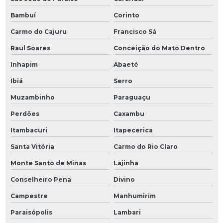
Bambuí
Corinto
Carmo do Cajuru
Francisco Sá
Raul Soares
Conceição do Mato Dentro
Inhapim
Abaeté
Ibiá
Serro
Muzambinho
Paraguaçu
Perdões
Caxambu
Itambacuri
Itapecerica
Santa Vitória
Carmo do Rio Claro
Monte Santo de Minas
Lajinha
Conselheiro Pena
Divino
Campestre
Manhumirim
Paraisópolis
Lambari