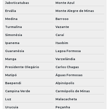
Jaboticatubas
Monte Azul
Ervália
Monte Alegre de Minas
Medina
Barroso
Turmalina
Vazante
Simonésia
Caraí
Ipanema
Itaobim
Guaranésia
Lagoa Formosa
Manga
Varzelândia
Presidente Olegário
Carlos Chagas
Matipó
Águas Formosas
Baependi
Alpinópolis
Campina Verde
Carmópolis de Minas
Luz
Malacacheta
Urucuia
Peçanha