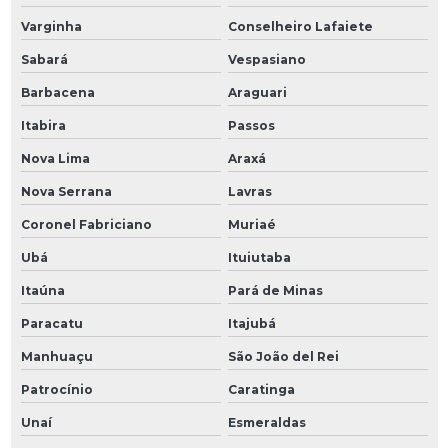
Varginha
Conselheiro Lafaiete
Sabará
Vespasiano
Barbacena
Araguari
Itabira
Passos
Nova Lima
Araxá
Nova Serrana
Lavras
Coronel Fabriciano
Muriaé
Ubá
Ituiutaba
Itaúna
Pará de Minas
Paracatu
Itajubá
Manhuaçu
São João del Rei
Patrocínio
Caratinga
Unaí
Esmeraldas