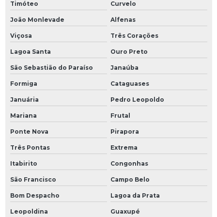
Timóteo
Curvelo
João Monlevade
Alfenas
Viçosa
Três Corações
Lagoa Santa
Ouro Preto
São Sebastião do Paraíso
Janaúba
Formiga
Cataguases
Januária
Pedro Leopoldo
Mariana
Frutal
Ponte Nova
Pirapora
Três Pontas
Extrema
Itabirito
Congonhas
São Francisco
Campo Belo
Bom Despacho
Lagoa da Prata
Leopoldina
Guaxupé