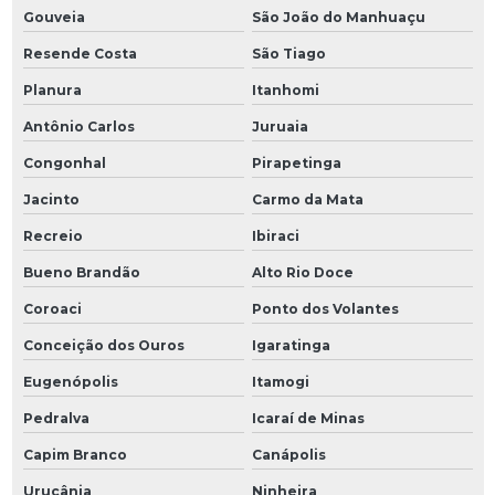
Gouveia
São João do Manhuaçu
Resende Costa
São Tiago
Planura
Itanhomi
Antônio Carlos
Juruaia
Congonhal
Pirapetinga
Jacinto
Carmo da Mata
Recreio
Ibiraci
Bueno Brandão
Alto Rio Doce
Coroaci
Ponto dos Volantes
Conceição dos Ouros
Igaratinga
Eugenópolis
Itamogi
Pedralva
Icaraí de Minas
Capim Branco
Canápolis
Urucânia
Ninheira