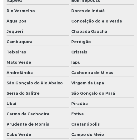
Itapeva
Bom Repouso
Rio Vermelho
Dores do Indaiá
Água Boa
Conceição do Rio Verde
Jequeri
Chapada Gaúcha
Cambuquira
Perdigão
Teixeiras
Cristais
Mato Verde
Iapu
Andrelândia
Cachoeira de Minas
São Gonçalo do Rio Abaixo
Virgem da Lapa
Serra do Salitre
São Gonçalo do Pará
Ubaí
Piraúba
Carmo da Cachoeira
Estiva
Prudente de Morais
Caetanópolis
Cabo Verde
Campo do Meio