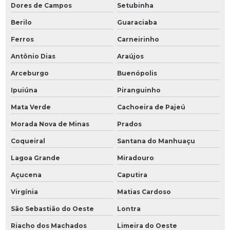
Dores de Campos
Setubinha
Berilo
Guaraciaba
Ferros
Carneirinho
Antônio Dias
Araújos
Arceburgo
Buenópolis
Ipuiúna
Piranguinho
Mata Verde
Cachoeira de Pajeú
Morada Nova de Minas
Prados
Coqueiral
Santana do Manhuaçu
Lagoa Grande
Miradouro
Açucena
Caputira
Virgínia
Matias Cardoso
São Sebastião do Oeste
Lontra
Riacho dos Machados
Limeira do Oeste