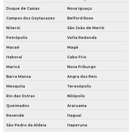
Duque de Caxias
Nova Iguaçu
Campos dos Goytacazes
Belford Roxo
Niterói
São João de Meriti
Petrópolis
Volta Redonda
Macaé
Magé
Itaboraí
Cabo Frio
Maricá
Nova Friburgo
Barra Mansa
Angra dos Reis
Mesquita
Teresópolis
Rio das Ostras
Nilópolis
Queimados
Araruama
Resende
Itaguaí
São Pedro da Aldeia
Itaperuna