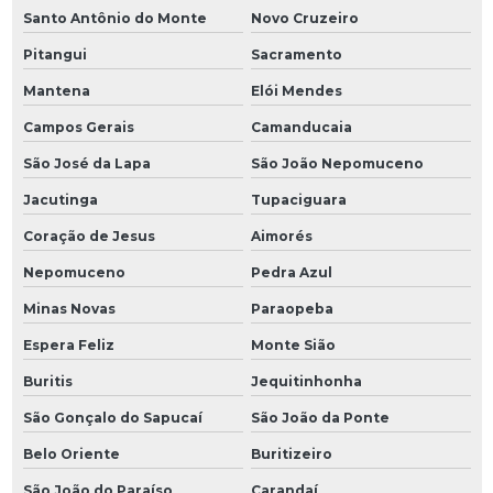
Santo Antônio do Monte
Novo Cruzeiro
Pitangui
Sacramento
Mantena
Elói Mendes
Campos Gerais
Camanducaia
São José da Lapa
São João Nepomuceno
Jacutinga
Tupaciguara
Coração de Jesus
Aimorés
Nepomuceno
Pedra Azul
Minas Novas
Paraopeba
Espera Feliz
Monte Sião
Buritis
Jequitinhonha
São Gonçalo do Sapucaí
São João da Ponte
Belo Oriente
Buritizeiro
São João do Paraíso
Carandaí