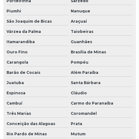
Porteirinha
Sarzedo
Piumhi
Nanuque
São Joaquim de Bicas
Araçuaí
Várzea da Palma
Taiobeiras
Itamarandiba
Guanhães
Ouro Fino
Brasília de Minas
Carangola
Pompéu
Barão de Cocais
Além Paraíba
Juatuba
Santa Bárbara
Espinosa
Cláudio
Cambuí
Carmo do Paranaíba
Três Marias
Coromandel
Conceição das Alagoas
Prata
Rio Pardo de Minas
Mutum