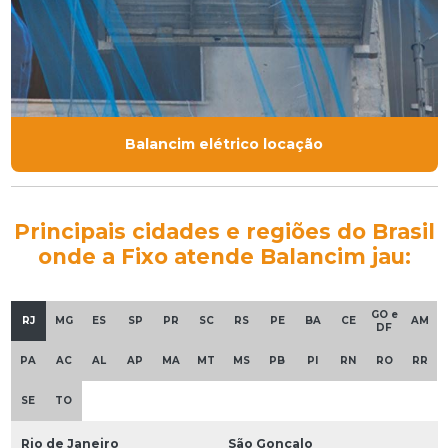
Balancim elétrico locação
Principais cidades e regiões do Brasil
onde a Fixo atende Balancim jau:
GO e
RJ
MG
ES
SP
PR
SC
RS
PE
BA
CE
AM
DF
PA
AC
AL
AP
MA
MT
MS
PB
PI
RN
RO
RR
SE
TO
Rio de Janeiro
São Gonçalo