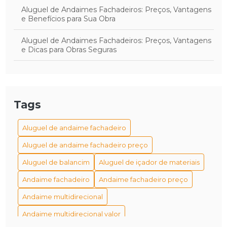
Aluguel de Andaimes Fachadeiros: Preços, Vantagens
e Benefícios para Sua Obra
Aluguel de Andaimes Fachadeiros: Preços, Vantagens
e Dicas para Obras Seguras
Aluguel de Andaimes para Fachadas: Preços,
Benefícios e Dicas para Seus Projetos
Aluguel de Andaimes para Fachadas: Preços,
Tags
Vantagens e Dicas Essenciais
Aluguel de andaime fachadeiro
Aluguel de Andaimes para Obras: Preços, Dicas e
Vantagens Essenciais
Aluguel de andaime fachadeiro preço
Aluguel de balancim
Aluguel de içador de materiais
Aluguel de Andaimes: Preços, Benefícios e Dicas para
Escolher o Ideal para Seu Projeto
Andaime fachadeiro
Andaime fachadeiro preço
Aluguel de Balancim: Soluções Eficazes para
Andaime multidirecional
Construção e Reforma
Andaime multidirecional valor
Aluguel de equipamentos é a melhor solução