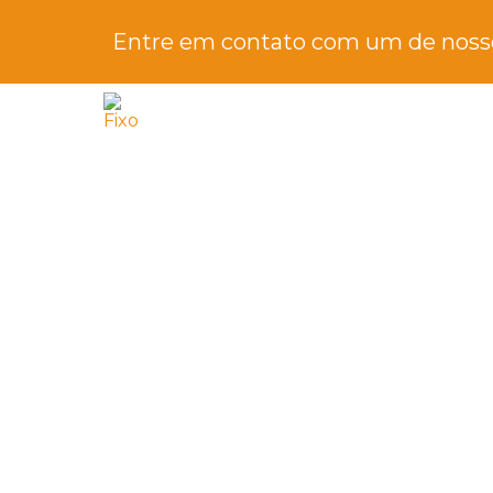
Entre em contato com um de nossos