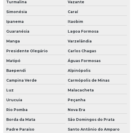
Turmalina
Vazante
Simonésia
Caraí
Ipanema
Itaobim
Guaranésia
Lagoa Formosa
Manga
Varzelândia
Presidente Olegário
Carlos Chagas
Matipó
Águas Formosas
Baependi
Alpinópolis
Campina Verde
Carmópolis de Minas
Luz
Malacacheta
Urucuia
Peçanha
Rio Pomba
Nova Era
Borda da Mata
São Domingos do Prata
Padre Paraíso
Santo Antônio do Amparo