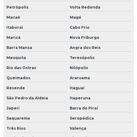
Petrópolis
Volta Redonda
Macaé
Magé
Itaboraí
Cabo Frio
Maricá
Nova Friburgo
Barra Mansa
Angra dos Reis
Mesquita
Teresópolis
Rio das Ostras
Nilópolis
Queimados
Araruama
Resende
Itaguaí
São Pedro da Aldeia
Itaperuna
Japeri
Barra do Piraí
Saquarema
Seropédica
Três Rios
Valença