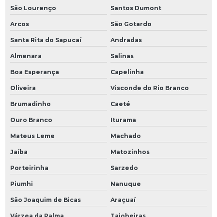
São Lourenço
Santos Dumont
Arcos
São Gotardo
Santa Rita do Sapucaí
Andradas
Almenara
Salinas
Boa Esperança
Capelinha
Oliveira
Visconde do Rio Branco
Brumadinho
Caeté
Ouro Branco
Iturama
Mateus Leme
Machado
Jaíba
Matozinhos
Porteirinha
Sarzedo
Piumhi
Nanuque
São Joaquim de Bicas
Araçuaí
Várzea da Palma
Taiobeiras