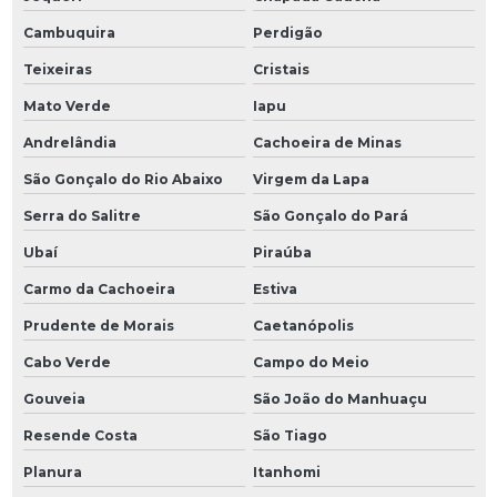
Cambuquira
Perdigão
Teixeiras
Cristais
Mato Verde
Iapu
Andrelândia
Cachoeira de Minas
São Gonçalo do Rio Abaixo
Virgem da Lapa
Serra do Salitre
São Gonçalo do Pará
Ubaí
Piraúba
Carmo da Cachoeira
Estiva
Prudente de Morais
Caetanópolis
Cabo Verde
Campo do Meio
Gouveia
São João do Manhuaçu
Resende Costa
São Tiago
Planura
Itanhomi