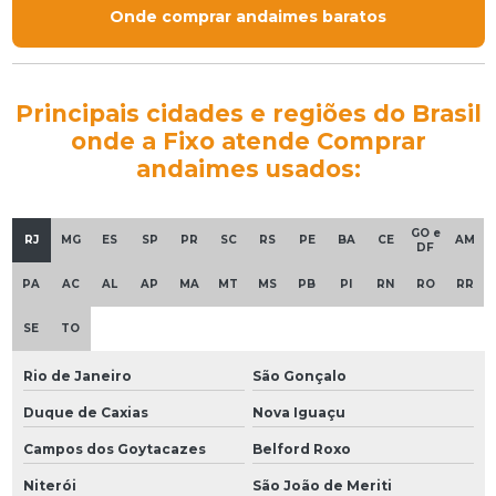
Onde comprar andaimes baratos
Principais cidades e regiões do Brasil
onde a Fixo atende Comprar
andaimes usados:
GO e
RJ
MG
ES
SP
PR
SC
RS
PE
BA
CE
AM
DF
PA
AC
AL
AP
MA
MT
MS
PB
PI
RN
RO
RR
SE
TO
Rio de Janeiro
São Gonçalo
Duque de Caxias
Nova Iguaçu
Campos dos Goytacazes
Belford Roxo
Niterói
São João de Meriti