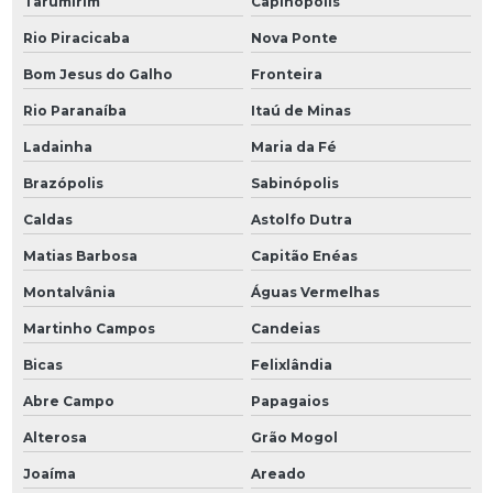
Tarumirim
Capinópolis
Rio Piracicaba
Nova Ponte
Bom Jesus do Galho
Fronteira
Rio Paranaíba
Itaú de Minas
Ladainha
Maria da Fé
Brazópolis
Sabinópolis
Caldas
Astolfo Dutra
Matias Barbosa
Capitão Enéas
Montalvânia
Águas Vermelhas
Martinho Campos
Candeias
Bicas
Felixlândia
Abre Campo
Papagaios
Alterosa
Grão Mogol
Joaíma
Areado