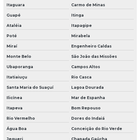
Itaguara
Carmo de Minas
Guapé
Itinga
Ataléia
Itapagipe
Poté
Mirabela
Miraí
Engenheiro Caldas
Monte Belo
São João das Missões
Ubaporanga
Campos Altos
Itatiaiuçu
Rio Casca
Santa Maria do Suaçuí
Lagoa Dourada
Ilicínea
Mar de Espanha
Itapeva
Bom Repouso
Rio Vermelho
Dores do Indaiá
Água Boa
Conceição do Rio Verde
Jequeri
Chapada Gaúcha