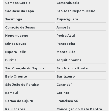
Campos Gerais
Camanducaia
São José da Lapa
São João Nepomuceno
Jacutinga
Tupaciguara
Coração de Jesus
Aimorés
Nepomuceno
Pedra Azul
Minas Novas
Paraopeba
Espera Feliz
Monte Sião
Buritis
Jequitinhonha
São Gonçalo do Sapucaí
São João da Ponte
Belo Oriente
Buritizeiro
São João do Paraíso
Carandaí
Bambuí
Corinto
Carmo do Cajuru
Francisco Sá
Raul Soares
Conceição do Mato Dentro