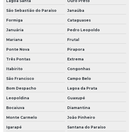
Lagoa Santa
Ouro Preto
São Sebastião do Paraíso
Janaúba
Formiga
Cataguases
Januária
Pedro Leopoldo
Mariana
Frutal
Ponte Nova
Pirapora
Três Pontas
Extrema
Itabirito
Congonhas
São Francisco
Campo Belo
Bom Despacho
Lagoa da Prata
Leopoldina
Guaxupé
Bocaiuva
Diamantina
Monte Carmelo
João Pinheiro
Igarapé
Santana do Paraíso