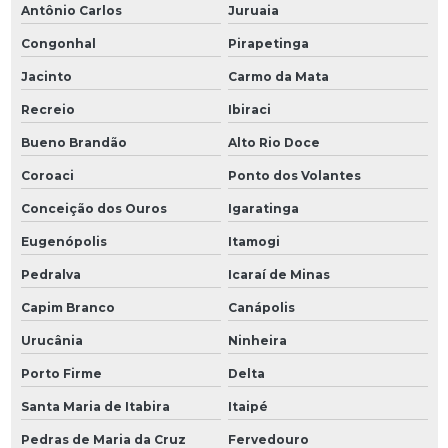
Antônio Carlos
Juruaia
Congonhal
Pirapetinga
Jacinto
Carmo da Mata
Recreio
Ibiraci
Bueno Brandão
Alto Rio Doce
Coroaci
Ponto dos Volantes
Conceição dos Ouros
Igaratinga
Eugenópolis
Itamogi
Pedralva
Icaraí de Minas
Capim Branco
Canápolis
Urucânia
Ninheira
Porto Firme
Delta
Santa Maria de Itabira
Itaipé
Pedras de Maria da Cruz
Fervedouro