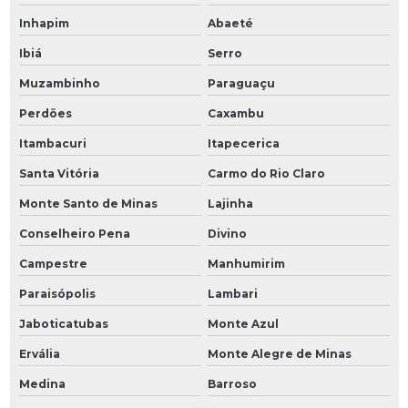
Inhapim
Abaeté
Ibiá
Serro
Muzambinho
Paraguaçu
Perdões
Caxambu
Itambacuri
Itapecerica
Santa Vitória
Carmo do Rio Claro
Monte Santo de Minas
Lajinha
Conselheiro Pena
Divino
Campestre
Manhumirim
Paraisópolis
Lambari
Jaboticatubas
Monte Azul
Ervália
Monte Alegre de Minas
Medina
Barroso